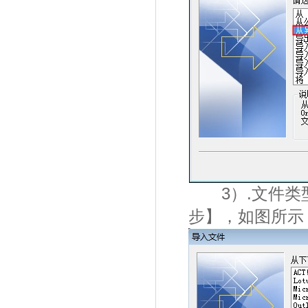
3）.文件类型请
步】，如图所示