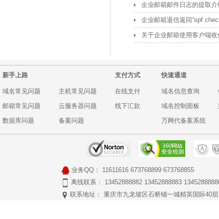
企业邮箱邮件日志的提取介
企业邮箱退信返回“spf check f
关于企业邮箱使用客户端收信后
新手上路
支付方式
快速通道
域名常见问题
主机常见问题
在线支付
域名信息查询
邮箱常见问题
云服务器问题
线下汇款
域名控制面板
数据库问题
备案问题
万网代备案系统
业务QQ：
11611616
673768899
673768855
离线联系： 13452888882 13452888883 1345288888
联系地址： 重庆市九龙坡区石桥铺一城精英国际40层17号 Copyr