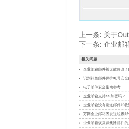
上一条:
关于Ou
下一条:
企业邮
相关问题
企业邮箱邮件被无故修改了
识别钓鱼邮件保护帐号安全
电子邮件安全指南参考
企业邮箱支持ssl加密吗？
企业邮箱没有发送邮件却收
万网企业邮箱因发送垃圾邮
企业邮箱恢复误删除邮件的