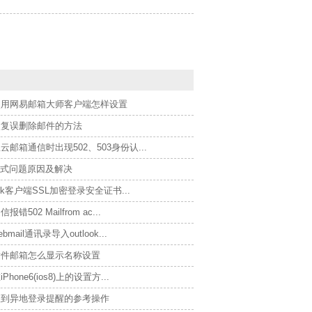
使用网易邮箱大师客户端怎样设置
恢复误删除邮件的方法
邮箱通信时出现502、503身份认...
格式问题原因及解决
ook客户端SSL加密登录安全证书...
错502 Mailfrom ac...
mail通讯录导入outlook...
发件邮箱怎么显示名称设置
hone6(ios8)上的设置方...
收到异地登录提醒的参考操作