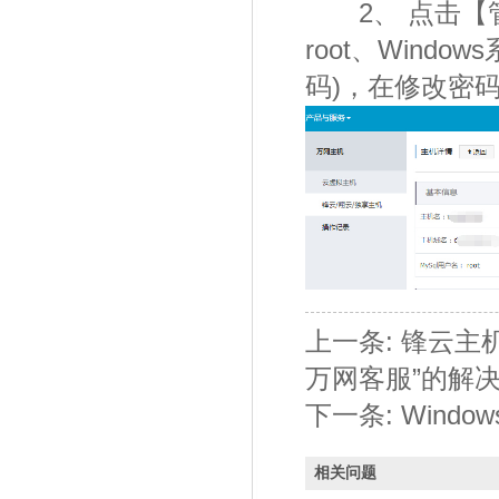
2、 点击【管
root、Windo
码)，在修改密
上一条:
锋云主
万网客服”的解
下一条:
Wind
相关问题