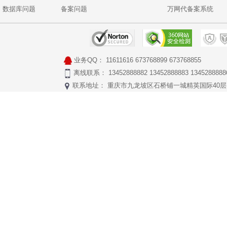
数据库问题
备案问题
万网代备案系统
业务QQ：
11611616
673768899
673768855
离线联系： 13452888882 13452888883 1345288888
联系地址： 重庆市九龙坡区石桥铺一城精英国际40层17号 Copyr