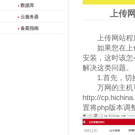
数据库
上传网
云服务器
备案指南
上传网站程序D
如果您在上传网
安装，这时该怎
解决这类问题。
1.首先，切换p
万网的主机可以
http://cp.
置将php版本调