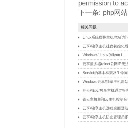
permission to 
下一条:
php网
相关问题
Linux系统虚拟主机网站访问
云享/独享主机挂盘初始化
Windows/ Linux(Aliyun L...
云享服务器telnet公网IP无法访
Servlet的基本框架及生命
Windows云享/独享主机网
翔云/锋云/独享主机通过管理
锋云主机和翔云主机控制台修
云享/独享主机远程桌面登
云享/独享主机防止管理员