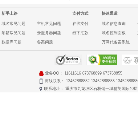
新手上路
支付方式
快速通道
域名常见问题
主机常见问题
在线支付
域名信息查询
邮箱常见问题
云服务器问题
线下汇款
域名控制面板
数据库问题
备案问题
万网代备案系统
业务QQ：
11611616
673768899
673768855
离线联系： 13452888882 13452888883 1345288888
联系地址： 重庆市九龙坡区石桥铺一城精英国际40层17号 Copyr