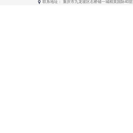
联系地址： 重庆市九龙坡区石桥铺一城精英国际40层17号 Copyr