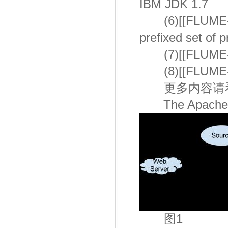
IBM JDK 1.7
(6)[[FLUME-252
prefixed set of p
(7)[[FLUME-2
(8)[[FLUME
更多内容请看
The Apache 
图1