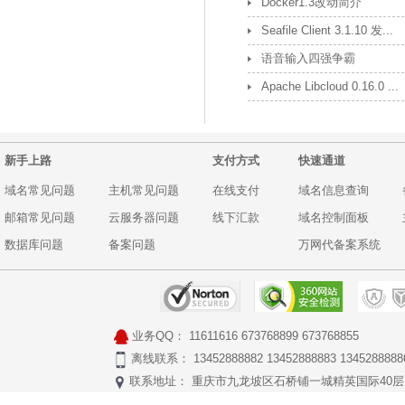
Docker1.3改动简介
Seafile Client 3.1.10 发...
语音输入四强争霸
Apache Libcloud 0.16.0 ...
新手上路
支付方式
快速通道
域名常见问题
主机常见问题
在线支付
域名信息查询
邮箱常见问题
云服务器问题
线下汇款
域名控制面板
数据库问题
备案问题
万网代备案系统
业务QQ：
11611616
673768899
673768855
离线联系： 13452888882 13452888883 1345288888
联系地址： 重庆市九龙坡区石桥铺一城精英国际40层17号 Copyr