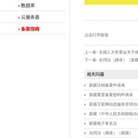
数据库
云服务器
备案指南
点击打开链接
上一条:
全国人大常委会关于
下一条:
合同法（摘录）（新
相关问题
新疆注销备案申请表
新疆重置备案密码申请表
新疆互联网信息服务管理办
新疆《中华人民共和国电信条
新疆电子签名法
合同法（摘录）（新疆）